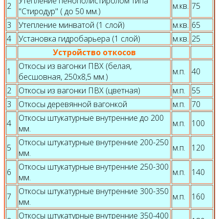
Утепление пенополистиролом типа
2
м.кв.
75
"Стиродур" ( до 50 мм.)
3
Утепление минватой (1 слой)
м.кв.
65
4
Установка гидробарьера (1 слой)
м.кв.
25
Устройство откосов
Откосы из вагонки ПВХ (белая,
1
м.п.
40
бесшовная, 250х8,5 мм.)
2
Откосы из вагонки ПВХ (цветная)
м.п.
55
3
Откосы деревянной вагонкой
м.п.
70
Откосы штукатурные внутренние до 200
4
м.п.
100
мм.
Откосы штукатурные внутренние 200-250
5
м.п.
120
мм.
Откосы штукатурные внутренние 250-300
6
м.п.
140
мм.
Откосы штукатурные внутренние 300-350
7
м.п.
160
мм.
Откосы штукатурные внутренние 350-400