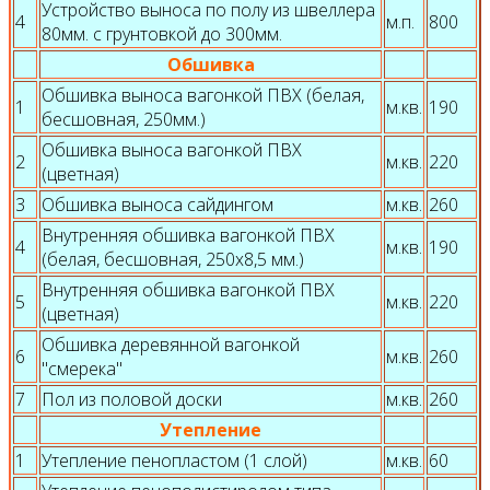
Устройство выноса по полу из швеллера
4
м.п.
800
80мм. с грунтовкой до 300мм.
Обшивка
Обшивка выноса вагонкой ПВХ (белая,
1
м.кв.
190
бесшовная, 250мм.)
Обшивка выноса вагонкой ПВХ
2
м.кв.
220
(цветная)
3
Обшивка выноса сайдингом
м.кв.
260
Внутренняя обшивка вагонкой ПВХ
4
м.кв.
190
(белая, бесшовная, 250х8,5 мм.)
Внутренняя обшивка вагонкой ПВХ
5
м.кв.
220
(цветная)
Обшивка деревянной вагонкой
6
м.кв.
260
"смерека"
7
Пол из половой доски
м.кв.
260
Утепление
1
Утепление пенопластом (1 слой)
м.кв.
60