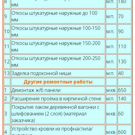
8
м.п.
180
мм.
Откосы штукатурные наружные до 100
9
м.п.
70
мм.
Откосы штукатурные наружные 100-150
10
м.п.
90
мм.
Откосы штукатурные наружные 150-200
11
м.п.
110
мм.
Откосы штукатурные наружные 200-250
12
м.п.
130
мм.
13
Заделка подоконной ниши
м.п.
40
Другие ремонтные работы
1
Демонтаж ж/б панели
м.кв.
650
2
Расширение проёма в кирпичной стене
м.п.
140
Покрытие лаком деревянной вагонки с
3
шлифованием (2 слоя) (материал
м.кв.
60
заказчика)
Устройство кровли из профнастила/
4
м.кв.
600