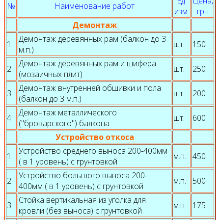
Ед.
Цена,
№
Наименование работ
изм.
грн
Демонтаж
Демонтаж деревянных рам (балкон до 3
1
шт.
150
м.п.)
Демонтаж деревянных рам и шифера
2
шт.
250
(мозаичных плит)
Демонтаж внутренней обшивки и пола
3
шт.
200
(балкон до 3 м.п.)
Демонтаж металлического
4
шт.
600
("броварского") балкона
Устройство откоса
Устройство среднего выноса 200-400мм
1
м.п.
450
( в 1 уровень) с грунтовкой
Устройство большого выноса 200-
2
м.п.
500
400мм ( в 1 уровень) с грунтовкой
Стойка вертикальная из уголка для
3
м.п.
175
кровли (без выноса) с грунтовкой